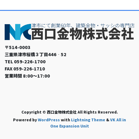
〒514-0003
三重県津市桜橋３丁目446‐52
TEL 059-226-1700
FAX 059-226-1710
営業時間 8:00～17:00
Copyright © 西口金物株式会社 All Rights Reserved.
Powered by
WordPress
with
Lightning Theme
&
VK All in
One Expansion Unit