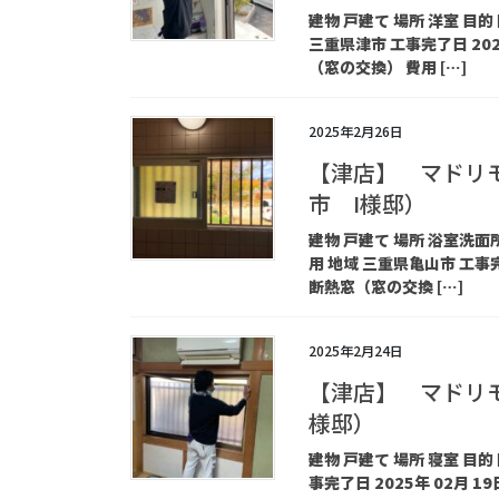
建物 戸建て 場所 洋室 
三重県津市 工事完了日 202
（窓の交換） 費用 […]
2025年2月26日
【津店】 マドリ
市 I様邸）
建物 戸建て 場所 浴室洗
用 地域 三重県亀山市 工事完
断熱窓（窓の交換 […]
2025年2月24日
【津店】 マドリ
様邸）
建物 戸建て 場所 寝室 目
事完了日 2025年 02月 