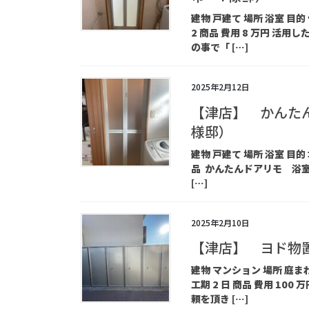
建物 戸建て 場所 浴室 目的
2 商品 費用 8 万円 活
の事で「 […]
2025年2月12日
【津店】 かんた
様邸）
建物 戸建て 場所 浴室 目的 
品 かんたんドアリモ 浴室
[…]
2025年2月10日
【津店】 ヨド物
建物 マンション 場所 庭まわ
工期 2 日 商品 費用 1
頼を頂き […]