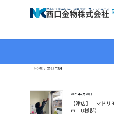
コ
ナ
ン
ビ
テ
ゲ
ン
ー
ツ
シ
へ
ョ
ス
ン
キ
に
ッ
移
プ
動
HOME
2025年2月
2025年2月28日
【津店】 マドリ
市 U様邸）