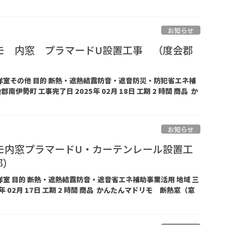
お知らせ
モ 内窓 プラマードU設置工事 （度会郡
）
グ洋室その他 目的 断熱・遮熱結露防音・遮音防災・防犯省エネ補
南伊勢町 工事完了日 2025年 02月 18日 工期 2 時間 商品 か
お知らせ
モ内窓プラマードU・カーテンレール設置工
邸）
室洋室 目的 断熱・遮熱結露防音・遮音省エネ補助事業活用 地域 三
年 02月 17日 工期 2 時間 商品 かんたんマドリモ 断熱窓（窓