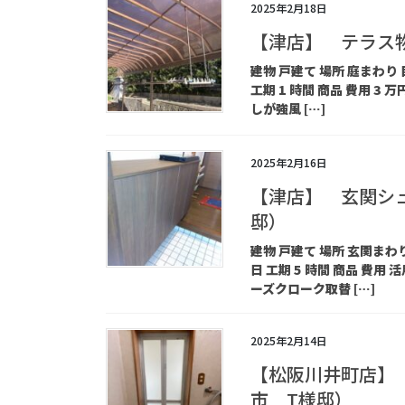
2025年2月18日
【津店】 テラス
建物 戸建て 場所 庭まわり 
工期 1 時間 商品 費用 
しが強風 […]
2025年2月16日
【津店】 玄関シ
邸）
建物 戸建て 場所 玄関まわり
日 工期 5 時間 商品 費用
ーズクローク取替 […]
2025年2月14日
【松阪川井町店】
市 T様邸）