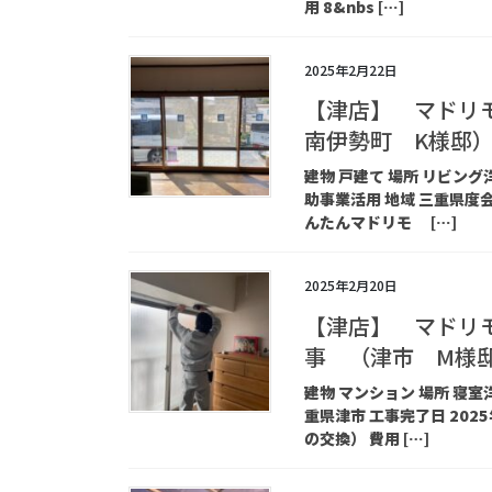
用 8&nbs […]
2025年2月22日
【津店】 マドリ
南伊勢町 K様邸
建物 戸建て 場所 リビン
助事業活用 地域 三重県度会郡
んたんマドリモ […]
2025年2月20日
【津店】 マドリ
事 （津市 M様
建物 マンション 場所 寝
重県津市 工事完了日 2025
の交換） 費用 […]