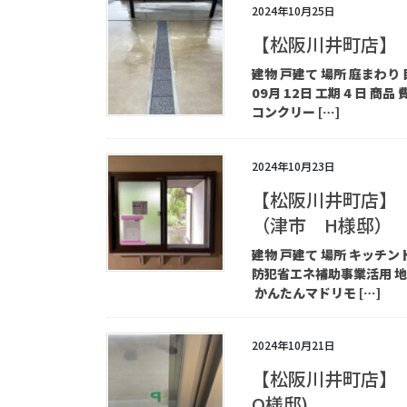
2024年10月25日
【松阪川井町店】
建物 戸建て 場所 庭まわり
09月 12日 工期 4 日 
コンクリー […]
2024年10月23日
【松阪川井町店】
（津市 H様邸）
建物 戸建て 場所 キッチ
防犯省エネ補助事業活用 地域 
かんたんマドリモ […]
2024年10月21日
【松阪川井町店】
O様邸)