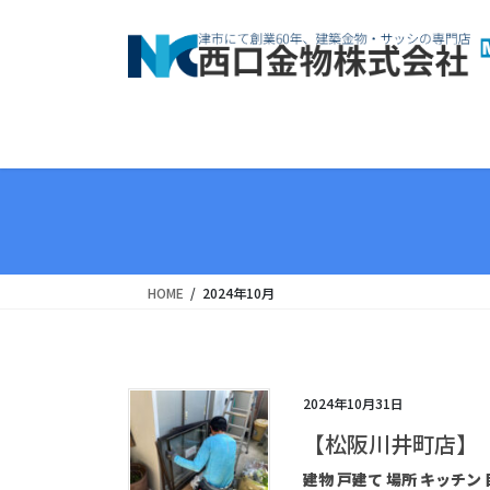
コ
ナ
ン
ビ
テ
ゲ
ン
ー
ツ
シ
へ
ョ
ス
ン
キ
に
ッ
移
プ
動
HOME
2024年10月
2024年10月31日
【松阪川井町店】
建物 戸建て 場所 キッチン