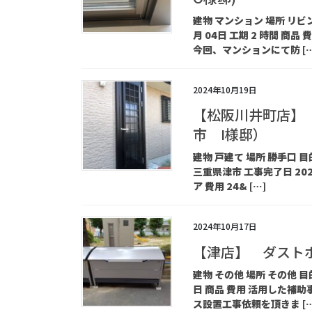
建物 マンション 場所 リビン
月 04日 工期 2 時間 
今回、マンションにて防 […
2024年10月19日
【松阪川井町店】
市 I様邸）
建物 戸建て 場所 勝手口
三重県津市 工事完了日 202
ア 費用 24& […]
2024年10月17日
【津店】 ダスト
建物 その他 場所 その他 目的
日 商品 費用 活用した補
ス設置工事依頼を頂きま […