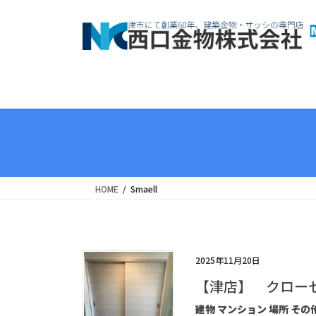
コ
ナ
ン
ビ
テ
ゲ
ン
ー
ツ
シ
へ
ョ
ス
ン
キ
に
ッ
移
プ
動
HOME
Smaell
2025年11月20日
【津店】 クロー
建物 マンション 場所 その他