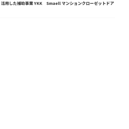
 万円 活用した補助事業 YKK Smaell マンションクローゼットドア