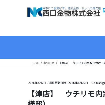
コ
ナ
ン
ビ
テ
ゲ
ン
ー
ツ
シ
へ
ョ
ス
ン
キ
に
ッ
移
プ
動
HOME
お知らせ
【津店】 ウチリモ内窓取り付け工
2026年7月2日
/ 最終更新日時 :
2026年5月22日
Go nishig
【津店】 ウチリモ内
様邸）