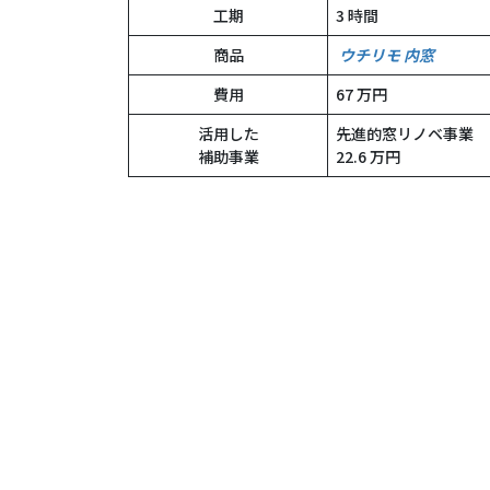
工期
3 時間
商品
ウチリモ 内窓
費用
67 万円
活用した
先進的窓リノベ事業
補助事業
22.6 万円