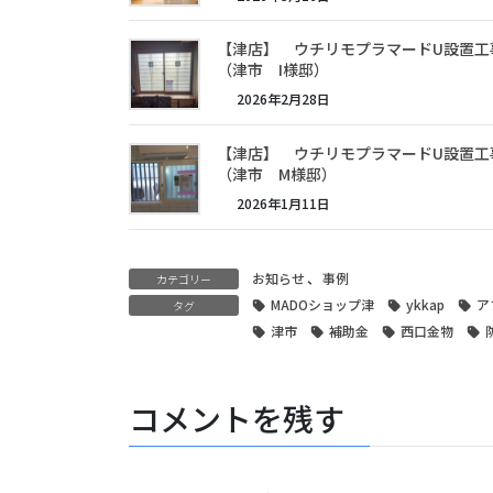
【津店】 ウチリモプラマードU設置工
（津市 I様邸）
2026年2月28日
【津店】 ウチリモプラマードU設置工
（津市 M様邸）
2026年1月11日
お知らせ
、
事例
カテゴリー
MADOショップ津
ykkap
ア
タグ
津市
補助金
西口金物
コメントを残す