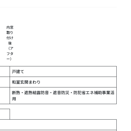
内窓
取り
付け
後
（ア
フタ
ー）
戸建て
和室玄関まわり
断熱・遮熱結露防音・遮音防災・防犯省エネ補助事業活
用