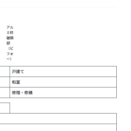
アル
ミ枠
破損
部
（ビ
フォ
ー）
戸建て
和室
修理・修繕