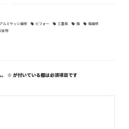
アルミサッシ補修
ビフォー
三重県
傷
傷補修
口金物
ん。
※
が付いている欄は必須項目です