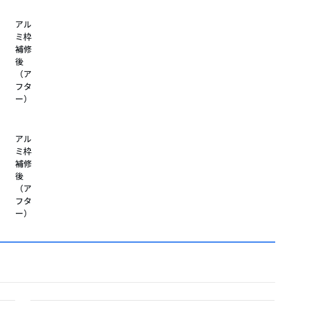
アル
ミ枠
補修
後
（ア
フタ
ー）
アル
ミ枠
補修
後
（ア
フタ
ー）