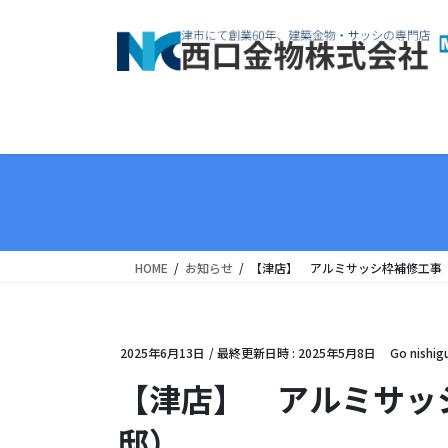
コ
ナ
ン
ビ
テ
ゲ
ン
ー
ツ
シ
へ
ョ
ス
ン
キ
に
ッ
移
プ
動
HOME
お知らせ
【津店】 アルミサッシ枠補修工事
2025年6月13日
/ 最終更新日時 :
2025年5月8日
Go nishig
【津店】 アルミサッ
邸）