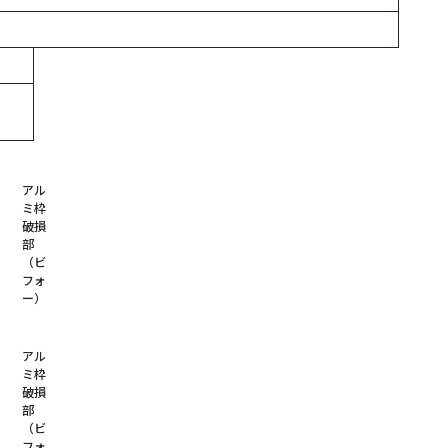
アル
ミ枠
破損
部
（ビ
フォ
ー）
アル
ミ枠
破損
部
（ビ
フォ