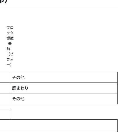
ブロ
ック
塀撤
去
前
（ビ
フォ
ー）
その他
庭まわり
その他