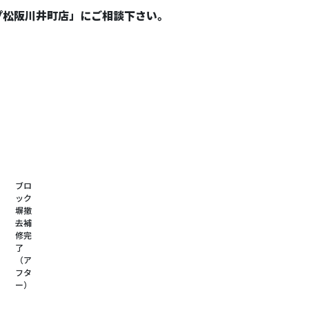
プ松阪川井町店」にご相談下さい。
ブロ
ック
塀撤
去補
修完
了
（ア
フタ
ー）