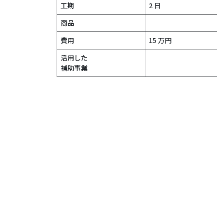
工期
2 日
商品
費用
15 万円
活用した
補助事業