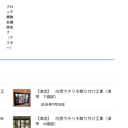
ブロ
ック
塀撤
去補
修完
了
（ア
フタ
ー）
ト工
【津店】 内窓ウチリモ取り付け工事（津
市 T様邸）
2026年7月30日
M
【津店】 内窓ウチリモ取り付け工事（津
市 K様邸）