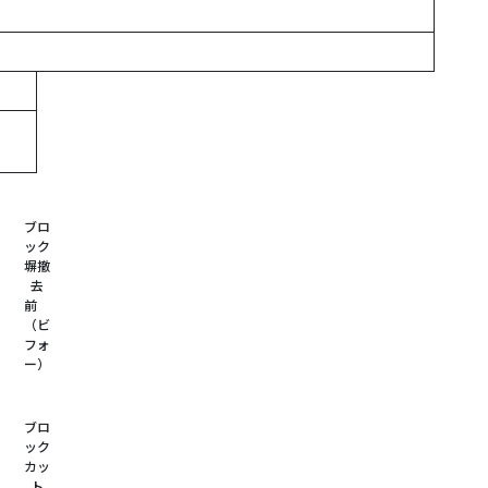
ブロ
ック
塀撤
去
前
（ビ
フォ
ー）
ブロ
ック
カッ
ト