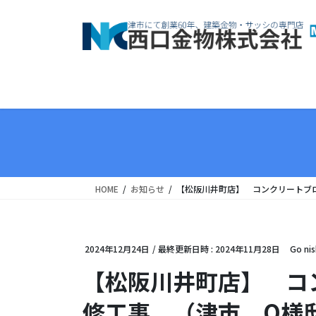
コ
ナ
ン
ビ
テ
ゲ
ン
ー
ツ
シ
へ
ョ
ス
ン
キ
に
ッ
移
プ
動
HOME
お知らせ
【松阪川井町店】 コンクリートブ
2024年12月24日
/ 最終更新日時 :
2024年11月28日
Go nis
【松阪川井町店】 コ
修工事 （津市 O様