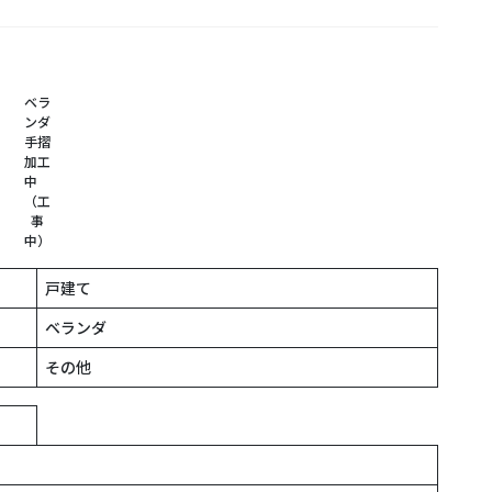
ベラ
ンダ
手摺
加工
中
（工
事
中）
戸建て
ベランダ
その他