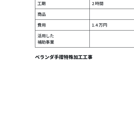
工期
2 時間
商品
費用
1.4 万円
活用した
補助事業
ベランダ手摺特殊加工工事