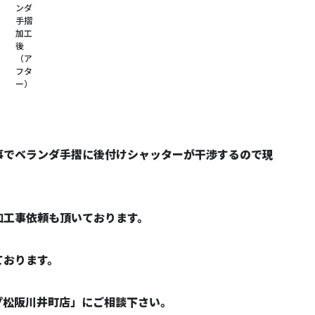
ンダ
手摺
加工
後
（ア
フタ
ー）
事でベランダ手摺に後付けシャッターが干渉するので現
加工事依頼も頂いております。
ております。
プ松阪川井町店」にご相談下さい。