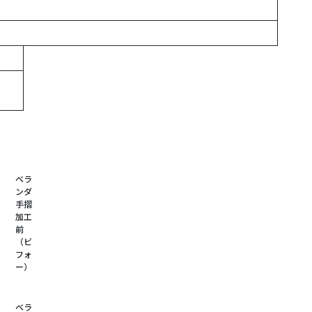
ベラ
ンダ
手摺
加工
前
（ビ
フォ
ー）
ベラ