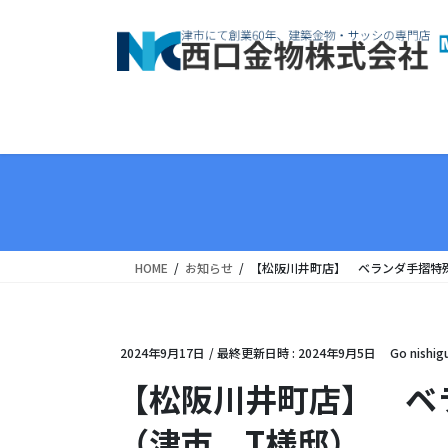
コ
ナ
ン
ビ
テ
ゲ
ン
ー
ツ
シ
へ
ョ
ス
ン
キ
に
ッ
移
プ
動
HOME
お知らせ
【松阪川井町店】 ベランダ手摺特
2024年9月17日
/ 最終更新日時 :
2024年9月5日
Go nishig
【松阪川井町店】 
（津市 T様邸）