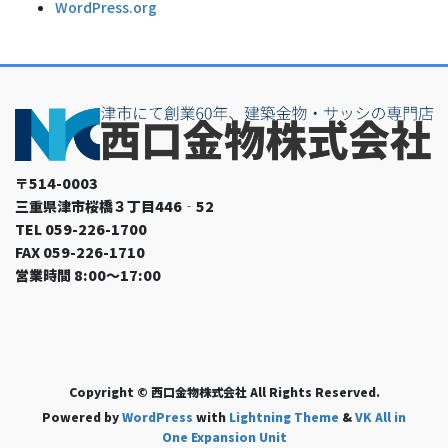
WordPress.org
〒514-0003
三重県津市桜橋３丁目446‐52
TEL 059-226-1700
FAX 059-226-1710
営業時間 8:00～17:00
Copyright © 西口金物株式会社 All Rights Reserved.
Powered by
WordPress
with
Lightning Theme
&
VK All in
One Expansion Unit