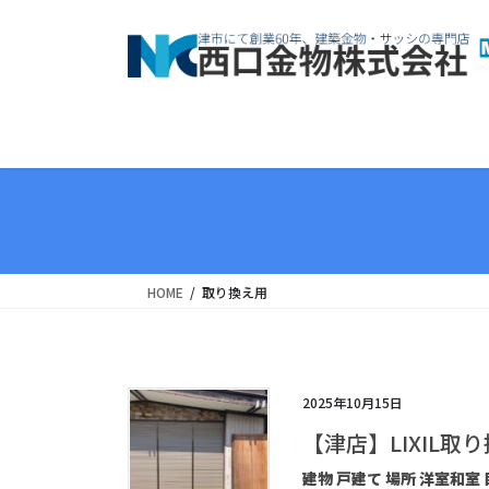
コ
ナ
ン
ビ
テ
ゲ
ン
ー
ツ
シ
へ
ョ
ス
ン
キ
に
ッ
移
プ
動
HOME
取り換え用
2025年10月15日
【津店】LIXIL
建物 戸建て 場所 洋室和室 