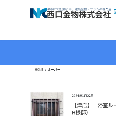
コ
ナ
ン
ビ
テ
ゲ
ン
ー
ツ
シ
へ
ョ
ス
ン
キ
に
ッ
移
プ
動
HOME
ルーバー
2024年1月22日
【津店】 浴室ル
H様邸）