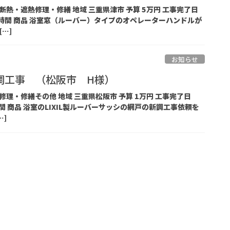
的 断熱・遮熱修理・修繕 地域 三重県津市 予算 5万円 工事完了日
工期 2 時間 商品 浴室窓（ルーバー）タイプのオペレーターハンドルが
…]
お知らせ
調工事 （松阪市 H様）
的 修理・修繕その他 地域 三重県松阪市 予算 1万円 工事完了日
期 時間 商品 浴室のLIXIL製ルーバーサッシの網戸の新調工事依頼を
…]