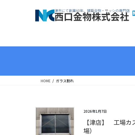
コ
ナ
ン
ビ
テ
ゲ
ン
ー
ツ
シ
へ
ョ
ス
ン
キ
に
ッ
移
プ
動
HOME
ガラス割れ
2026年1月7日
【津店】 工場カ
場）