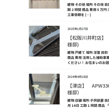
建物 その他 場所 その他 目
期 2 時間 商品 費用 5
工事依頼を […]
2025年1月27日
【松阪川井町店】
様邸)
建物 戸建て 場所 洋室 目的
商品 費用 活用した補助事
ください！ お住まいのお困 
2024年4月18日
【津店】 APW3
様邸）
建物 店舗 場所 子供部屋 目
月 16日 工期 1 時間 