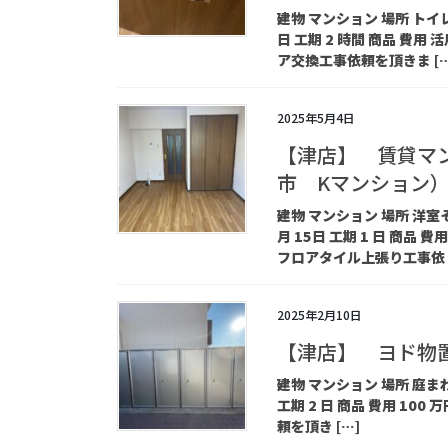
建物 マンション 場所 トイレ
日 工期 2 時間 商品 費
ア交換工事依頼を頂きま […
2025年5月4日
【津店】 賃貸マ
市 Kマンション
建物 マンション 場所 洋室そ
月 15日 工期 1 日 商
フロアタイル上張り工事依 [
2025年2月10日
【津店】 ヨド物
建物 マンション 場所 庭まわ
工期 2 日 商品 費用 1
頼を頂き […]