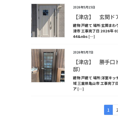
2026年5月15日
【津店】 玄関ド
建物 戸建て 場所 玄関ま
津市 工事完了日 2026年 0
44&nbs […]
2026年5月7日
【津店】 勝手口
邸）
建物 戸建て 場所 洋室キ
域 三重県亀山市 工事完了日 
ア […]
投
固
1
稿
定