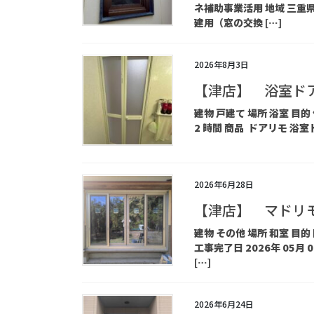
ネ補助事業活用 地域 三重県津
建用（窓の交換 […]
2026年8月3日
【津店】 浴室ド
建物 戸建て 場所 浴室 目的
2 時間 商品 ドアリモ 浴室
2026年6月28日
【津店】 マドリ
建物 その他 場所 和室 
工事完了日 2026年 05月 
[…]
2026年6月24日