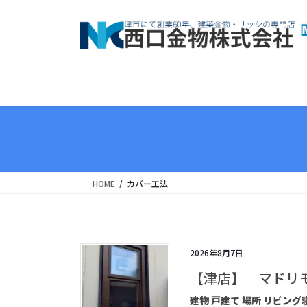
コ
ナ
ン
ビ
テ
ゲ
ン
ー
ツ
シ
へ
ョ
ス
ン
キ
に
ッ
移
プ
動
HOME
カバー工法
2026年8月7日
【津店】 マドリ
建物 戸建て 場所 リビン