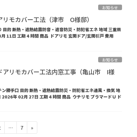
お知らせ
アリモカバー工法（津市 O様邸）
わり 目的 断熱・遮熱結露防音・遮音防災・防犯省エネ 地域 三重県
3月 11日 工期 4 時間 商品 ドアリモ 玄関ドア/玄関引戸 費用
お知らせ
ドアリモカバー工法内窓工事（亀山市 I様
ッチン勝手口 目的 断熱・遮熱結露防災・防犯省エネ通風・換気 地
2026年 02月 27日 工期 4 時間 商品 ウチリモ プラマードＵ ド
固
固
2
…
7
»
定
定