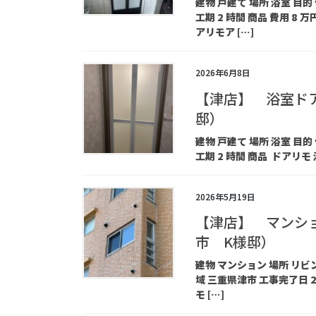
建物 戸建て 場所 浴室 目的
工期 2 時間 商品 費用 
アリモア […]
2026年6月8日
【津店】 浴室ド
邸）
建物 戸建て 場所 浴室 目的
工期 2 時間 商品 ドアリモ
2026年5月19日
【津店】 マンシ
市 K様邸）
建物 マンション 場所 リ
域 三重県津市 工事完了日 2
モ […]