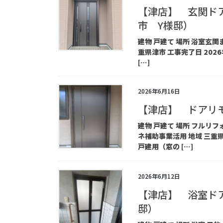
【津店】 玄関ド
市 Y様邸）
建物 戸建て 場所 浴室玄
重県津市 工事完了日 2026
[…]
2026年6月16日
【津店】 ドアリ
建物 戸建て 場所 フルリ
ネ補助事業活用 地域 三重県鈴
戸建用（窓の […]
2026年6月12日
【津店】 浴室ド
邸）